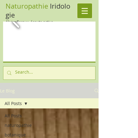
Naturopathie
Iridolo
gie
élixirs floraux, écoute active
Le Blog
All Posts
All Posts
naturopathie
botanique