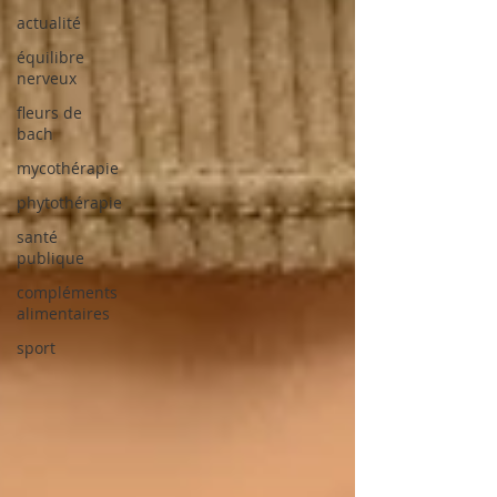
actualité
équilibre
nerveux
fleurs de
bach
mycothérapie
phytothérapie
santé
publique
compléments
alimentaires
sport