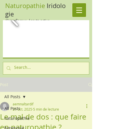
Naturopathie
Iridolo
gie
élixirs floraux, écoute active
Post
All Posts
aemnaltardif
All Posts
21 oct. 2025
5 min de lecture
Le mal de dos : que faire
naturopathie
en naturopathie ?
botanique