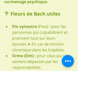
surmenage psychique
.
💐 
Fleurs de Bach utiles
Pin sylvestre
 (Pine) : pour les 
personnes qui culpabilisent et 
prennent tout sur leurs 
épaules.➤ En cas de tension 
chronique dans les trapèzes.
Orme (Elm)
 : pour ceux qui se 
sentent dépassés par les 
responsabilités.
Charme (Hornbeam)
 : en cas de 
lassitude quotidienne, de 
manque de motivation.
Posologie classique :
 3 gouttes 
matin et soir dans un peu d’eau ou 
directement sous la langue, pendant 