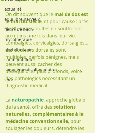
actualité
On dit souvent que le 
mal de dos est 
équilibre nerveux
le mal du siècle
, et pour cause : près 
de 80 % des adultes en souffriront 
fleurs de bach
au moins une fois dans leur vie. 
mycothérapie
Lombalgies, cervicalgies, dorsalgies… 
phytothérapie
Les douleurs dorsales sont 
multiples, parfois bénignes, mais 
santé publique
peuvent aussi cacher des 
compléments alimentaires
déséquilibres plus profonds, voire 
des pathologies nécessitant un 
sport
diagnostic médical.
La 
naturopathie
, approche globale 
de la santé, offre des 
solutions 
naturelles, complémentaires à la 
médecine conventionnelle
, pour 
soulager les douleurs, détendre les 