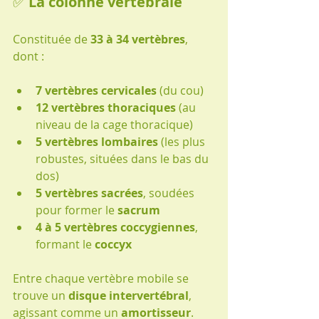
✅ 
La colonne vertébrale
Constituée de 
33 à 34 vertèbres
, 
dont :
7 vertèbres cervicales
 (du cou)
12 vertèbres thoraciques
 (au 
niveau de la cage thoracique)
5 vertèbres lombaires
 (les plus 
robustes, situées dans le bas du 
dos)
5 vertèbres sacrées
, soudées 
pour former le 
sacrum
4 à 5 vertèbres coccygiennes
, 
formant le 
coccyx
Entre chaque vertèbre mobile se 
trouve un 
disque intervertébral
, 
agissant comme un 
amortisseur
. 