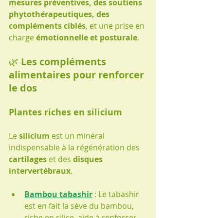
mesures préventives, des soutiens 
phytothérapeutiques, des 
compléments ciblés
, et une prise en 
charge 
émotionnelle et posturale
.
🌿 
Les compléments 
alimentaires pour renforcer 
le dos
Plantes riches en silicium
Le 
silicium
 est un minéral 
indispensable à la régénération des 
cartilages
 et des 
disques 
intervertébraux
.
Bambou tabashir
 : Le tabashir 
est en fait la sève du bambou, 
riche en silice, aide à renforcer 