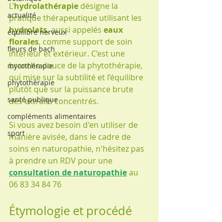
L’
hydrolathérapie
 désigne la 
actualité
pratique thérapeutique utilisant les 
hydrolats
, aussi appelés 
eaux 
équilibre nerveux
florales
, comme support de soin 
fleurs de bach
intérieur et extérieur. C’est une 
branche douce de la phytothérapie, 
mycothérapie
qui mise sur la subtilité et l’équilibre 
phytothérapie
plutôt que sur la puissance brute 
santé publique
des extraits concentrés.
compléments alimentaires
Si vous avez besoin d'en utiliser de 
sport
manière avisée, dans le cadre de 
soins en naturopathie, n'hésitez pas 
à prendre un RDV pour une 
consultation de naturopathie
 au 
06 83 34 84 76
Étymologie et procédé 