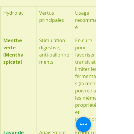
Hydrolat
Vertus 
Usage 
principales
recommand
é
Menthe 
Stimulation 
En cure 
verte 
digestive, 
pour 
(Mentha 
anti‑ballonne
favoriser le 
spicata)
ments
transit et 
limiter les 
fermentation
s (la menthe 
poivrée aura 
les mêmes 
propriétés 
et 
indications)
Lavande 
Apaisement 
En interne 