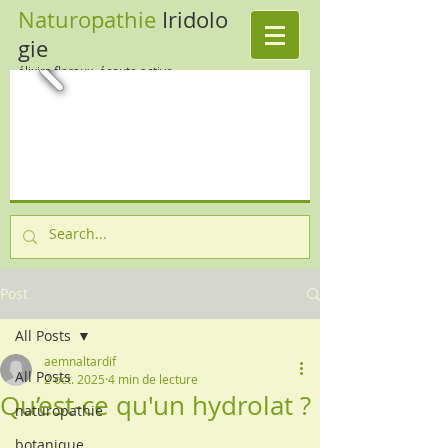
Naturopathie
Iridolo
gie
élixirs floraux, écoute active
Post
All Posts
aemnaltardif
All Posts
2 oct. 2025
4 min de lecture
Qu’est‑ce qu'un hydrolat ?
naturopathie
botanique