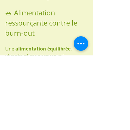
🥗 Alimentation 
ressourçante contre le 
burn‑out
Une 
alimentation équilibrée, 
vivante et savoureuse
 est 
indispensable pour accompagner la 
guérison intérieure :
Favorisez les 
fruits et légumes 
frais
, riches en 
vitamines 
(vitamine C et vitamine A 
surtout)
, fibres et antioxydants
.
Assaisonnez votre cuisine avec 
des 
épices stimulant esprit et 
digestion
 : gingembre, curcuma, 