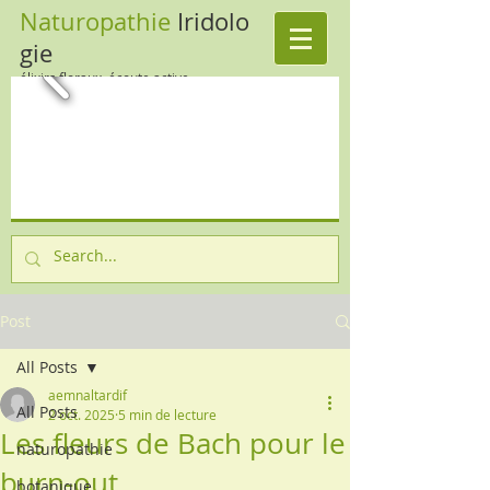
Naturopathie
Iridolo
gie
élixirs floraux, écoute active
Post
All Posts
aemnaltardif
All Posts
2 oct. 2025
5 min de lecture
Les fleurs de Bach pour le
naturopathie
burn-out
botanique