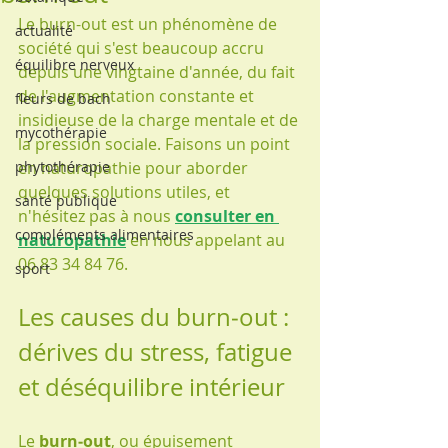
Le burn-out est un phénomène de 
actualité
société qui s'est beaucoup accru 
équilibre nerveux
depuis une vingtaine d'année, du fait 
de l'augmentation constante et 
fleurs de bach
insidieuse de la charge mentale et de 
mycothérapie
la pression sociale. Faisons un point 
phytothérapie
en naturopathie pour aborder 
quelques solutions utiles, et 
santé publique
n'hésitez pas à nous 
consulter en 
compléments alimentaires
naturopathie
 en nous appelant au 
06 83 34 84 76.
sport
Les causes du burn‑out : 
dérives du stress, fatigue 
et déséquilibre intérieur
Le 
burn‑out
, ou épuisement 