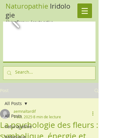
Naturopathie
Iridolo
gie
élixirs floraux, écoute active
Post
All Posts
aemnaltardif
All Posts
1 oct. 2025
8 min de lecture
La psychologie des fleurs :
naturopathie
symbolique, énergie et
botanique