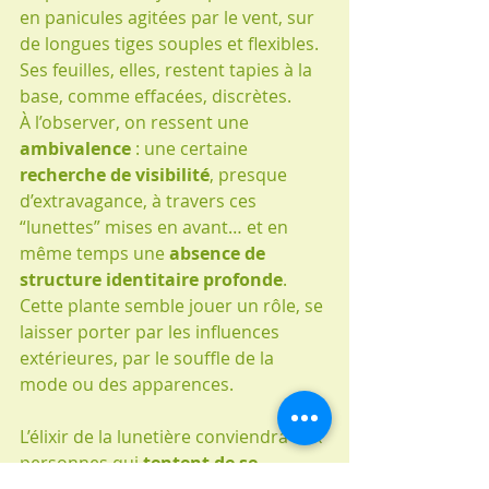
en panicules agitées par le vent, sur 
de longues tiges souples et flexibles. 
Ses feuilles, elles, restent tapies à la 
base, comme effacées, discrètes.
À l’observer, on ressent une 
ambivalence
 : une certaine 
recherche de visibilité
, presque 
d’extravagance, à travers ces 
“lunettes” mises en avant… et en 
même temps une 
absence de 
structure identitaire profonde
. 
Cette plante semble jouer un rôle, se 
laisser porter par les influences 
extérieures, par le souffle de la 
mode ou des apparences.
L’élixir de la lunetière conviendra aux 
personnes qui 
tentent de se 
construire par l’apparence
, par le 