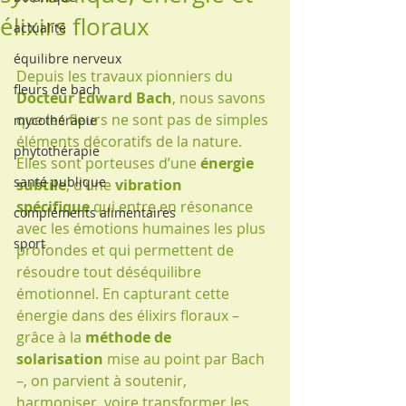
élixirs floraux
actualité
équilibre nerveux
Depuis les travaux pionniers du 
fleurs de bach
Docteur Edward Bach
, nous savons 
que les fleurs ne sont pas de simples 
mycothérapie
éléments décoratifs de la nature. 
phytothérapie
Elles sont porteuses d’une 
énergie 
santé publique
subtile
, d’une 
vibration 
spécifique
 qui entre en résonance 
compléments alimentaires
avec les émotions humaines les plus 
sport
profondes et qui permettent de 
résoudre tout déséquilibre 
émotionnel. En capturant cette 
énergie dans des élixirs floraux – 
grâce à la 
méthode de 
solarisation
 mise au point par Bach 
–, on parvient à soutenir, 
harmoniser, voire transformer les 