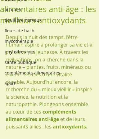
alimentaires anti-âge : les
actualité
meilleurs antioxydants
équilibre nerveux
fleurs de bach
Depuis la nuit des temps, l’être 
mycothérapie
humain aspire à prolonger sa vie et à 
phytothérapie
préserver sa jeunesse. À travers les 
civilisations, on a cherché dans la 
santé publique
nature – plantes, fruits, minéraux ou 
compléments alimentaires
élixirs – les clés d’une vitalité 
durable. Aujourd’hui encore, la 
sport
recherche du « mieux vieillir » inspire 
la science, la nutrition et la 
naturopathie. Plongeons ensemble 
au cœur de ces 
compléments 
alimentaires anti-âge
 et de leurs 
puissants alliés : les 
antioxydants.