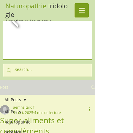
Naturopathie
Iridolo
gie
élixirs floraux, écoute active
Post
All Posts
aemnaltardif
All Posts
31 oct. 2025
4 min de lecture
Super-aliments et
naturopathie
compléments
botanique