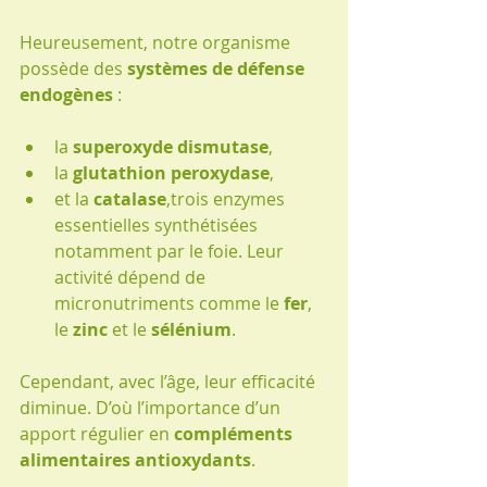
Heureusement, notre organisme 
possède des 
systèmes de défense 
endogènes
 :
la 
superoxyde dismutase
,
la 
glutathion peroxydase
,
et la 
catalase
,trois enzymes 
essentielles synthétisées 
notamment par le foie. Leur 
activité dépend de 
micronutriments comme le 
fer
, 
le 
zinc
 et le 
sélénium
.
Cependant, avec l’âge, leur efficacité 
diminue. D’où l’importance d’un 
apport régulier en 
compléments 
alimentaires antioxydants
.