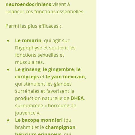
neuroendocriniens
 visent à 
relancer ces fonctions essentielles.
Parmi les plus efficaces :
Le romarin
, qui agit sur 
l’hypophyse et soutient les 
fonctions sexuelles et 
musculaires.
Le ginseng
, 
le gingembre
, 
le 
cordyceps
 et 
le yam mexicain
, 
qui stimulent les glandes 
surrénales et favorisent la 
production naturelle de 
DHEA
, 
surnommée « hormone de 
jouvence ».
Le bacopa monnieri
 (ou 
brahmi) et le 
champignon 
héricium erinaceus
, qui 