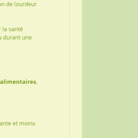
on de lourdeur 
 la santé 
u durant une 
alimentaires
, 
rante et moins 