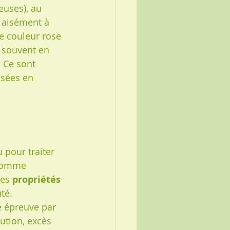
euses), au 
t aisément à 
de couleur rose 
, souvent en 
 Ce sont 
isées en 
pour traiter 
comme 
es 
propriétés 
té.
e épreuve par 
ution, excès 