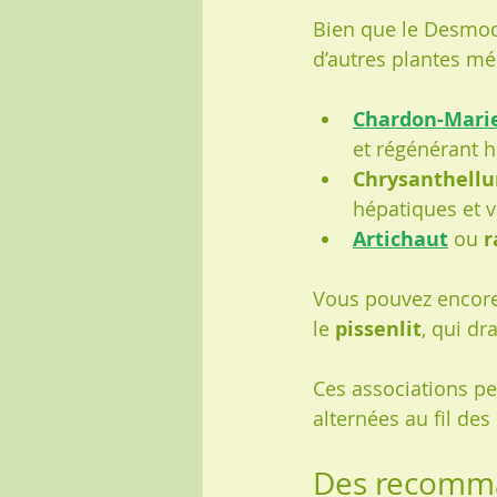
Bien que le Desmodi
d’autres plantes mé
Chardon-Mari
et régénérant h
Chrysanthell
hépatiques et v
Artichaut
 ou 
r
Vous pouvez encore
le 
pissenlit
, qui dra
Ces associations pe
alternées au fil des
Des recomma