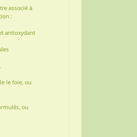
tre associé à 
ion :
nt antioxydant 
ules 
.
le le foie, ou 
ormulés, ou 