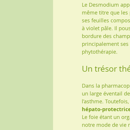
Le Desmodium appar
même titre que les p
ses feuilles composé
à violet pâle. Il p
bordure des champs
principalement ses 
phytothérapie.
Un trésor th
Dans la pharmacopée
un large éventail d
l’asthme. Toutefois,
hépato-protectrice
Le foie étant un or
notre mode de vie mo