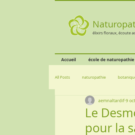
Naturopa
élixirs floraux, écoute a
Accueil
école de naturopathie
All Posts
naturopathie
botaniqu
aemnaltardif
9 oc
santé publique
compléments al
Le Desmo
pour la s