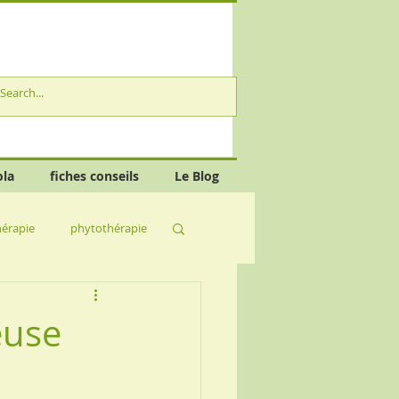
ola
fiches conseils
Le Blog
érapie
phytothérapie
euse