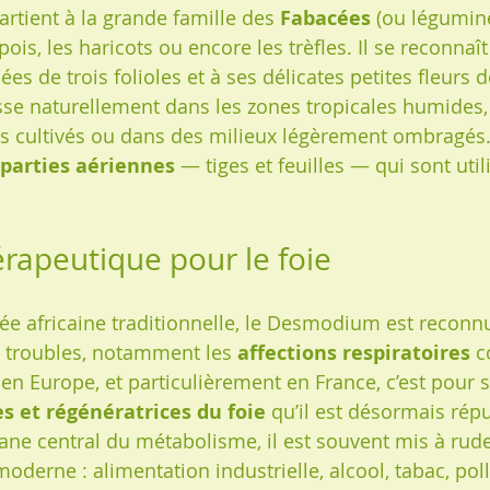
tient à la grande famille des 
Fabacées
 (ou légumin
ois, les haricots ou encore les trèfles. Il se reconnaî
es de trois folioles et à ses délicates petites fleurs 
ousse naturellement dans les zones tropicales humides
 cultivés ou dans des milieux légèrement ombragés.
parties aériennes
 — tiges et feuilles — qui sont util
érapeutique pour le foie
 africaine traditionnelle, le Desmodium est reconnu 
e troubles, notamment les 
affections respiratoires
 
 en Europe, et particulièrement en France, c’est pour s
s et régénératrices du foie
 qu’il est désormais répu
gane central du métabolisme, il est souvent mis à rud
derne : alimentation industrielle, alcool, tabac, poll