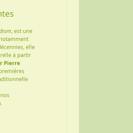
ntes
dium
, est une 
, notamment 
écennies, elle 
elle à partir 
r Pierre 
 premières 
ditionnelle 
 nos 
.