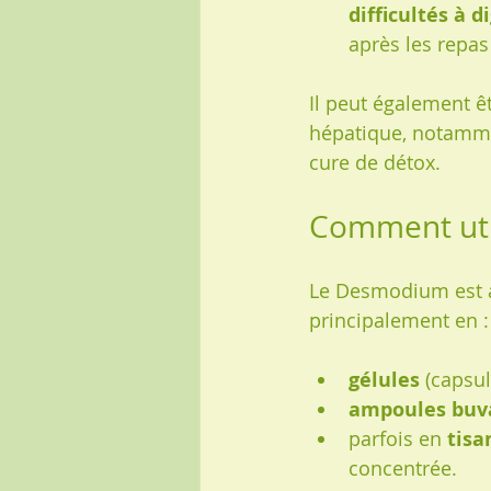
difficultés à d
après les repas
Il peut également êt
hépatique, notamme
cure de détox.
Comment uti
Le Desmodium est a
principalement en :
gélules
 (capsu
ampoules buv
parfois en 
tisa
concentrée.