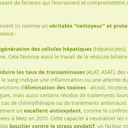
ant de facteurs qui l’encrassent et compromettent 
vient ici comme un 
véritable "nettoyeur" et prote
iveaux :
régénération des cellules hépatiques
 (hépatocytes),
. Cela favorise aussi le travail de la vésicule biliair
éduire les taux de transaminases
 (ALAT, ASAT), de
s le sang indique une inflammation ou une atteinte du
fonctions d’
élimination des toxines
 : alcool, nicotin
ues, mais aussi certains résidus de traitements lour
cas de chimiothérapie ou de traitements antiviraux).
alement un 
excellent antioxydant
, comme le confirm
es à Metz en 2010. Cette capacité à neutraliser les r
able 
bouclier contre le stress oxydatif
, un facteur m