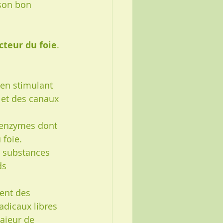
son bon 
cteur du foie
. 
 en stimulant 
e et des canaux 
s enzymes dont 
 foie.
e, substances 
ds 
ent des 
adicaux libres 
ajeur de 