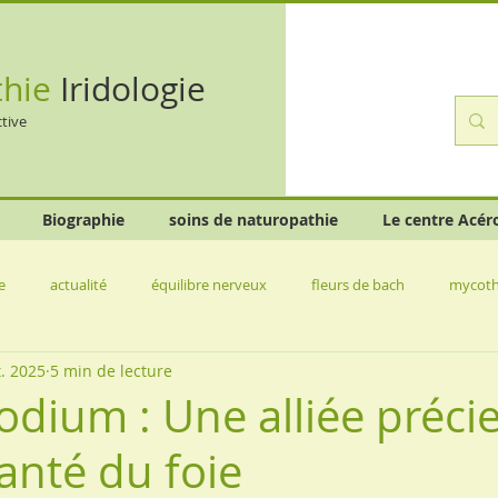
thie
Iridologie
ctive
Biographie
soins de naturopathie
Le centre Acér
e
actualité
équilibre nerveux
fleurs de bach
mycoth
t. 2025
5 min de lecture
imentaires
sport
dium : Une alliée préci
anté du foie