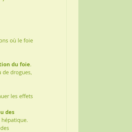
ns où le foie 
tion du foie
.
u de drogues, 
nuer les effets 
u des 
e hépatique.
 des 