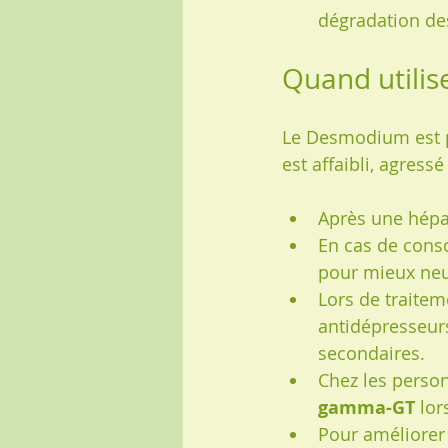
dégradation des
Quand utilis
Le Desmodium est p
est affaibli, agres
Après une hépati
En cas de conso
pour mieux neut
Lors de traitem
antidépresseurs,
secondaires.
Chez les perso
gamma-GT
 lo
Pour améliorer 