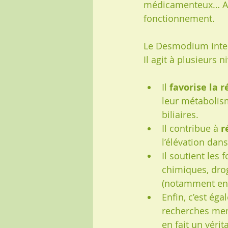
médicamenteux… Aut
fonctionnement.
Le Desmodium inter
Il agit à plusieurs n
Il 
favorise la 
leur métabolisme
biliaires.
Il contribue à 
r
l’élévation dan
Il soutient les 
chimiques, drog
(notamment en 
Enfin, c’est ég
recherches mené
en fait un vérit