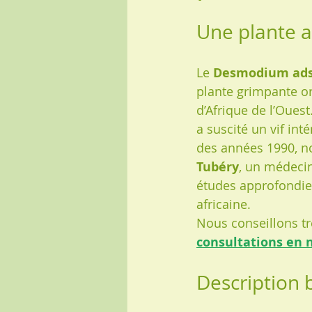
Une plante 
Le 
Desmodium ad
plante grimpante or
d’Afrique de l’Oues
a suscité un vif int
des années 1990, n
Tubéry
, un médecin
études approfondies
africaine.
Nous conseillons t
consultations en 
Description