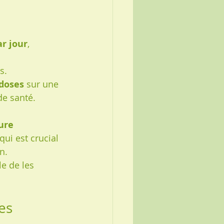
ar jour
, 
s.
 doses
 sur une 
de santé.
ure 
ui est crucial 
n.
le de les 
es