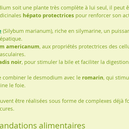
um soit une plante très complète à lui seul, il peut ê
dicinales 
hépato protectrices
 pour renforcer son act
e
 (Silybum marianum), riche en silymarine, un puissa
épatique.
um americanum
, aux propriétés protectrices des cell
asculaires.
adis noir
, pour stimuler la bile et faciliter la digestion
 combiner le desmodium avec le 
romarin
, qui stimu
ine le foie.
uvent être réalisées sous forme de complexes déjà f
 cures.
ndations alimentaires